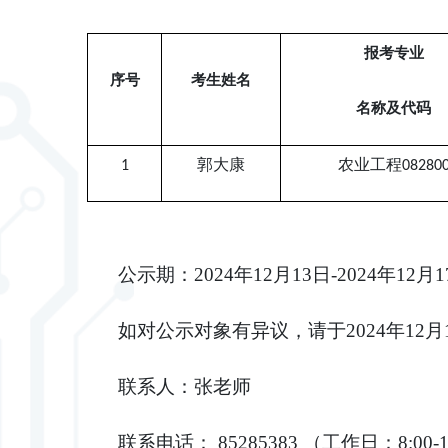
报考专业
序号
考生姓名
名称及代码
1
郭大康
农业工程
08280
公示期：
2024
年
12
月
13
日
-2024
年
12
月
1
如对公示对象有异议，请于
2024
年
12
月
联系人：张老师
联系
电话：
85285383
（工作日：
8:00-