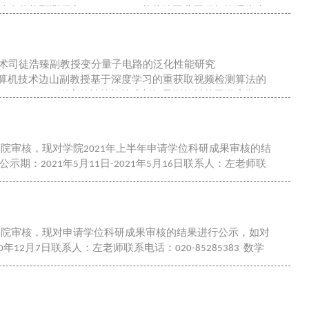
肉价格预测研究20193080006曾莉玲工业工程与管理张大
机技术司徒浩臻副教授变分量子电路的泛化性能研究
0王丛笑计算机技术边山副教授基于深度学习的重获取视频检测算法的
0193078022谢宇笙计算机技术彭红星副教授基于深度学习
院审核，现对学院2021年上半年申请学位科研成果审核的结
2021年5月11日-2021年5月16日联系人：左老师联
学院审核，现对申请学位科研成果审核的结果进行公示，如对
12月7日联系人：左老师联系电话：020-85285383 数学