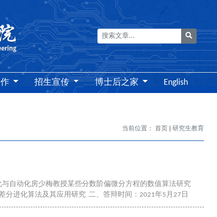
搜索
工作
招生宣传
博士后之家
English
当前位置：
首页
研究生教育
电气化与自动化房少梅教授某些分数阶偏微分方程的数值算法研究
差分进化算法及其应用研究 二、答辩时间：2021年5月27日