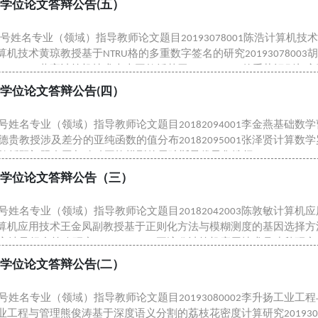
学位论文答辩公告(五）
号姓名专业（领域）指导教师论文题目20193078001陈浩计算
新坚计算机技术黄琼教授基于NTRU格的多重数字签名的研究2019307
3078004黄亮计算机技术李吉平教授基于Leap Motion的手势识别
学位论文答辩公告(四）
名专业（领域）指导教师论文题目20182094001李金燕基础数学曹广福教
贵教授涉及差分的亚纯函数的值分布20182095001张泽贤计算数学罗
教授双门限自回归移动平均模型的贝叶斯最优子集选择201820970
士学位论文答辩公告（三）
姓名专业（领域）指导教师论文题目20182042003陈敦敏计算
何振宇计算机应用技术王金凤副教授基于正则化方法与模糊测度的基因选择方法
法及组合策略研究20182042006王泳欣计算机应用技术吕建秋研究
.
学位论文答辩公告(二）
号姓名专业（领域）指导教师论文题目20193080002李升扬工业
柏林工业工程与管理熊俊涛基于深度语义分割的荔枝花密度计算研究20193