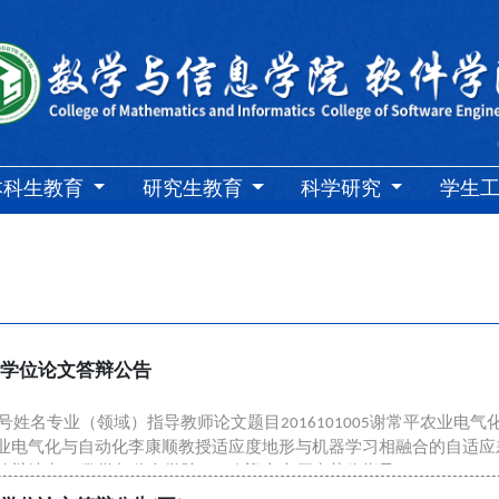
本科生教育
研究生教育
科学研究
学生
士学位论文答辩公告
号姓名专业（领域）指导教师论文题目2016101005谢常平农业
谭志平农业电气化与自动化李康顺教授适应度地形与机器学习相融合的自适应
:00三、答辩地点： 数学与信息学院520 欢迎广大师生莅临指导！