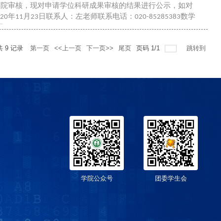
学院审核，现对申请学位科研成果审核的结果进行公示，如对
年11月23日联系人：左老师联系电话：020-85285383数学
日
共
9
记录
第一页
<<上一页
下一页>>
尾页
页码
1
/
1
跳转到
学院公众号
团委学生会