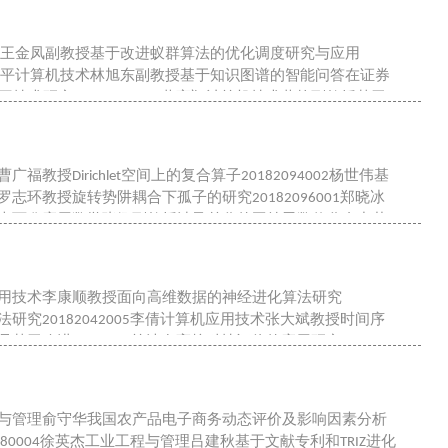
机技术王金凤副教授基于改进蚁群算法的优化调度研究与应用
8003胡平计算机技术林旭东副教授基于知识图谱的智能问答在证券
与交互技术研究20193078005黄宇翔计算机技术黄栋副教授基于
授Dirichlet空间上的复合算子20182094002杨世伟基
志环教授旋转势阱耦合下孤子的研究20182096001郑晓冰
01李可欣应用数学张娜副教授涉及差分的亚纯函数值分布中若
机应用技术李康顺教授面向高维数据的神经进化算法研究
研究20182042005李倩计算机应用技术张大斌教授时间序
员基于改进Adaboost算法在高校科技评价的应用研究
工程与管理俞守华我国农产品电子商务动态评价及影响因素分析
080004徐英杰工业工程与管理吕建秋基于文献专利和TRIZ进化