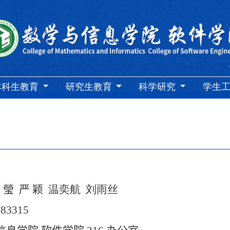
本科生教育
研究生教育
科学研究
学生
杨
瑩
严 颖
温奕航 刘雨丝
283315