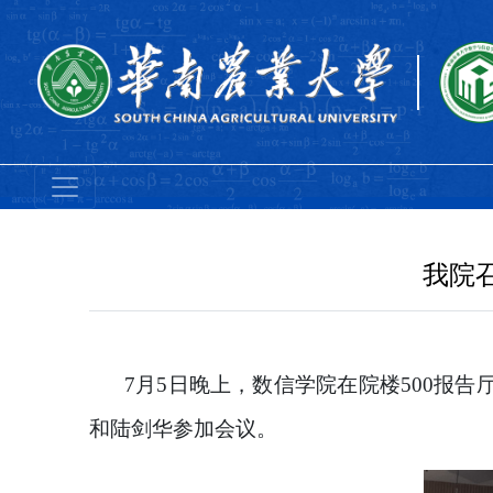
我院
7
月
5
日
晚上
，数信学院在
院楼
500报
和陆剑华
参加会议。