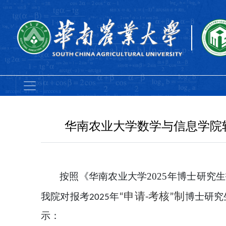
华南农业大学数学与信息学院软
202
5
年博士研究生
按照《华南农业大学
申请
考核
我院对报考
“
-
”
制
202
5
年
博士研究
示：