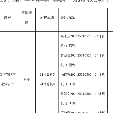
任课老
课程
所在班级
违纪情况
师
余子乐
202425310525（24计算
机5）迟到
赵朗言
202425310527（24计算
机5）迟到
数字电路与
24计算机5
冯诗哲
202425310506（24计算
尹令
逻辑设计
24计算机6
机5）旷课
符沥文
202425310507（24计算
机5）旷课
王健豪
202425310519（24计算