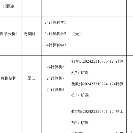
想概论
24计算科学1
数学分析
Ⅱ
史晨阳
24计算科学2
（无）
24计算科学3
郭俞玑
202425310705（24计算
24计算机6
机7）旷课
数据结构
梁云
24计算机7
詹欣炜
202425310724（24计算
24计算机8
机7）旷课
蔡铠愉
202425220701（24软工
7班）旷课