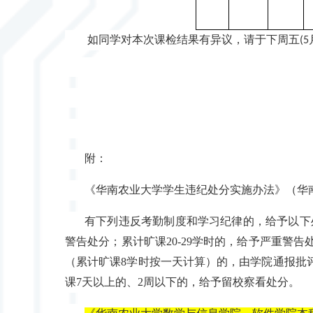
如同学对本次课检结果有异议，请于下
周五
(
附：
《华南农业大学学生违纪处分实施办法》（华
有下列违反考勤制度和学习纪律的，给予以下
警告处分；累计旷课20-29学时的，给予严重警告
（累计旷课8学时按一天计算）的，由学院通报批
课7天以上的、2周以下的，给予留校察看处分。