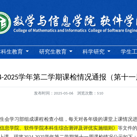
本科生教育
研究生教育
科学研究
学生
24-2025学年第二学期课检情况通报（第十
发布时间：
2025-05-06
浏览次数：
510
生会学习部组成课程检查小组，每天对各年级的课堂上课情况
信息学院、软件学院本科生综合测评及评优实施细则》
等文件
上课。现将
2024-2025学年第二学期第十一周课检情况公示如下