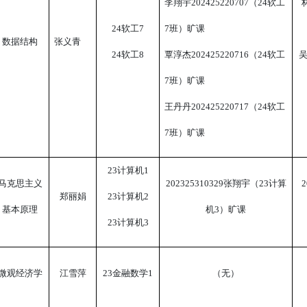
李翔宇
202425220707（24软工
24软工7
7班）旷课
数据结构
张义青
24软工8
覃淳杰
202425220716（24软工
7班）旷课
王丹丹
202425220717（24软工
7班）旷课
23计算机1
马克思主义
202325310329张翔宇（23计算
郑丽娟
23计算机2
基本原理
机3）旷课
23计算机3
微观经济学
江雪萍
23金融数学1
（无）