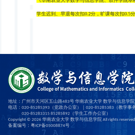
《华南农业大学数学与信息学院、软件学院本
学生迟到、早退每次扣
0.
分，旷课每次扣
0.5
2
地址：广州市天河区五山路483号 华南农业大学 数学与信息学院
电话：020-85285393（党政办公室）｜020-85285383（教学
020-85283315 85285892（学生工作办公室）
Copyright ©
2026
华南农业大学 数学与信息学院 All rights reserved
备案编号：粤ICP备05008874号