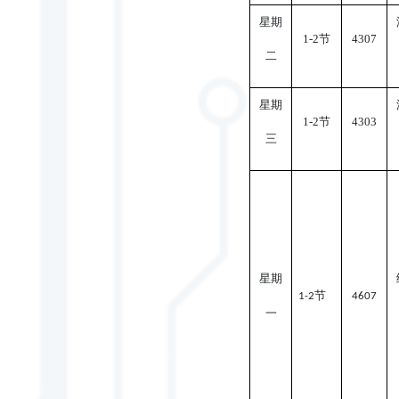
星期
1-2节
4307
二
星期
1-2节
4303
三
星期
1-2节
4607
一