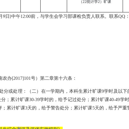
（
22统计学2）旷课
中午
12:00前，与学生会学习部课检负责人联系。联系QQ
5月
9
日
)
南农办
[2017]101号）第二章第十六条：
处分或处理：（二）
在一学期内，本科生累计旷课
9学时及以下
处分；累计旷课30-39学时的，给予记过处分；累计旷课40-4
评；累计旷课3天的，给予警告处分；累计旷课5天的，给予严重