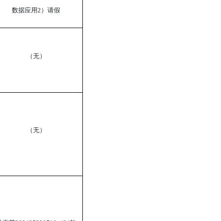
数据应用2）请假
（无）
（无）