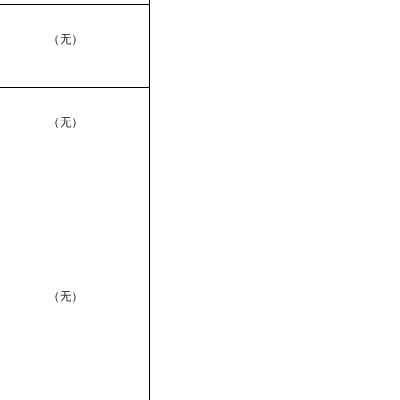
（无）
（无）
（无）