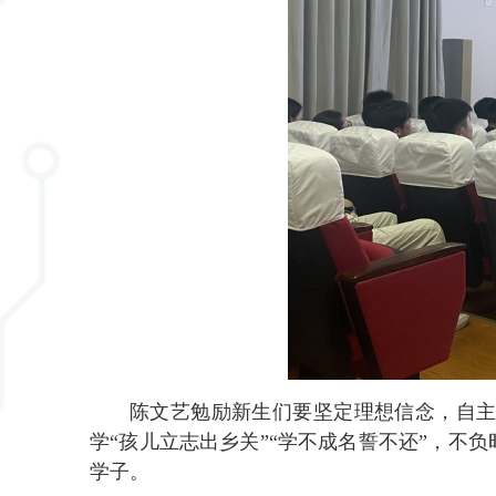
陈文艺勉励
新生们
要
坚定理想信念，
自
学
“孩儿立志出乡关”
“学不成名誓不还”，不
学子。