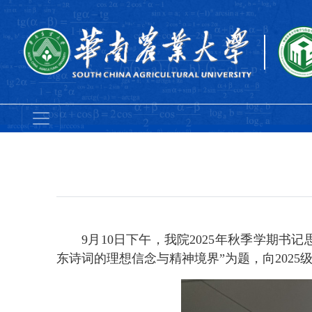
9月
10
日下午，我院
202
5
年秋季学期书记
东诗词的理想信念与精神境界
”
为题，向
202
5