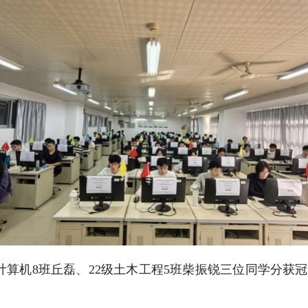
4级计算机8班丘磊、22级土木工程5班柴振锐三位同学分获