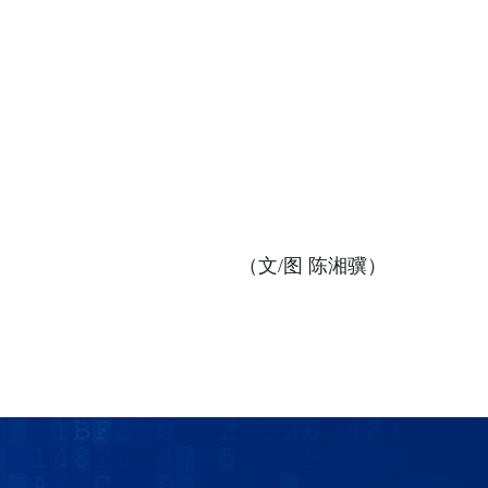
（文/图 陈湘骥）