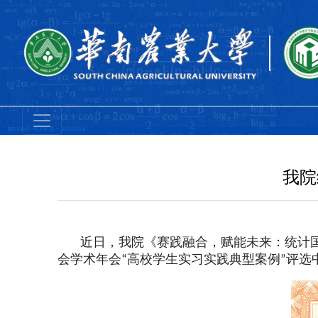
我院
近日，我院《赛践融合，赋能未来：统计国际班
会学术年会“高校学生实习实践典型案例”评选