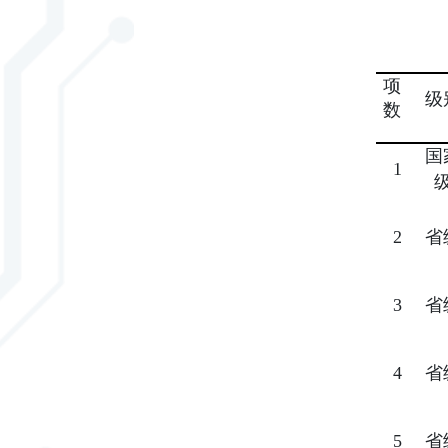
项
级
数
国
1
2
省
3
省
4
省
5
省