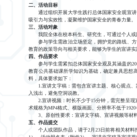
二、
活动目标
通过组织开展大学生践行总体国家安全观宣讲
吸引力与实效性，凝聚维护国家安全的青春力量。
三、
活动对象
我
院
全体在校本科生、研究生，可通过个人或
参与学生需政治立场坚定，拥护党的路线、方
教育的政策导向与相关要求，能够为学生的宣讲实
四、
作品要求
参与学生需紧扣总体国家安全观及其涵盖的
2
教育公共基础课所学知识为基础，确定兼具思想
料，具体要求如下：
1.
宣讲文字稿：需包含宣讲主题、核心观点、
入浅出，避免空洞说教。
2.
宣讲视频：时长不少于
15分钟，需完整呈
术规格为MP4格式、横版画面、分辨率不低于192
3、
原创性要求：宣讲文字稿、宣讲视频等材
五、作品提交
个人或团队作品，请于
2月2
3
日前将
相关材料