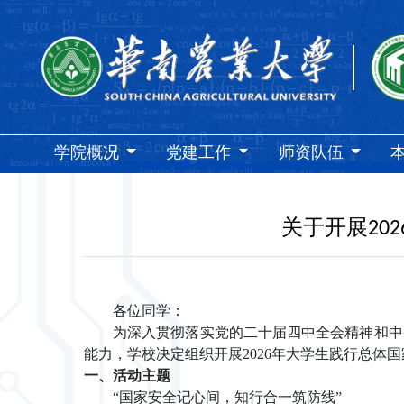
学院概况
党建工作
师资队伍
关于开展20
各位同学：
为深入贯彻落实党的二十届四中全会精神和中
能力，
学校
决定组织开展
2026年大学生践行总体
一、
活动主题
“
国家安全记心间，知行合一筑防线
”