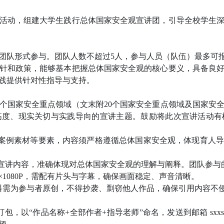
活动，组建大学生践行总体国家安全观宣讲团，引导全校学生
团队形式参与。团队人数不超过
5人，参与人员（队伍）最多可
针和政策，能够基本把握总体国家安全观的核心要义，具备良
践提供针对性指导与支持。
0个国家安全重点领域（
文末
附
20个国家安全重点领域及国家安
高度、现实关切与实践导向的宣讲主题。鼓励将此次宣讲活动有
案例素材等要素，内容须严格遵循总体国家安全观，体现育人导
现宣讲内容，准确体现对总体国家安全观的理解与阐释。团队参与
0×1080P，需配有片头与字幕，确保画面稳定、声音清晰。
料需为参与者原创，不得抄袭、剽窃他人作品，确保引用内容不
打包，以
“作品名称+全部作者+指导老师”命名，发送到邮箱 sxxsh_