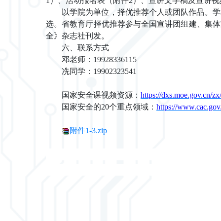
1）、活动报名表（附件2）、宣讲文字稿
及
宣讲视
以学院为单位，择优推荐个人或团队作品
。
学
选。省教育厅择优推荐参与全国宣讲团组建、集体
全》杂志社刊发。
六、联系方式
邓老师：
19928336115
冼同学：
19902323541
国家安全课视频资源：
https://dxs.moe.gov.cn/zx
国家安全的
20个重点领域
：
https://www.cac.go
附件1-3.zip