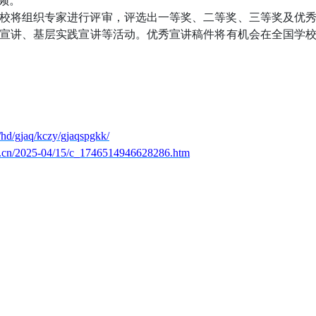
频
。
校将组织专家进行评审，评选出一等奖、二等奖、三等奖及优
宣讲、基层实践宣讲等活动。优秀宣讲稿件将有机会在全国学
/hd/gjaq/kczy/gjaqspgkk/
v.cn/2025-04/15/c_1746514946628286.htm