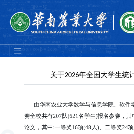
关于2026年全国大学生
由华南农业大学数学与信息学院
、
软件
赛全校共有
207
队
(
621
名学生
)报名参赛
，
其
论文，其中
:一等奖1
6
项
(
48
人
)、二等奖
24
项