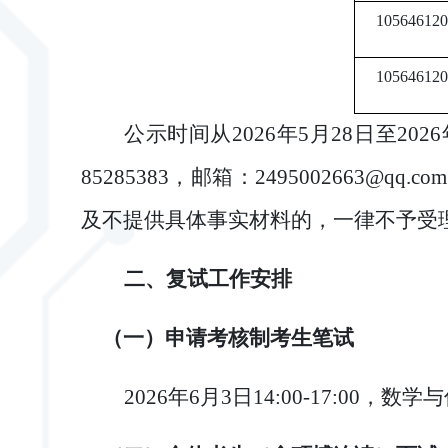
105646120
105646120
公示时间
从
202
6
年
5
月
28
日至
202
6
85285383
，
邮箱：
2495002663
@qq.com
及不提供具体事实材料的，一律不予受
二、
复试工作安排
（一）
申请考核制考生笔试
202
6
年
6
月
3
日
14
:
0
0-
17
:
0
0
，
数学与