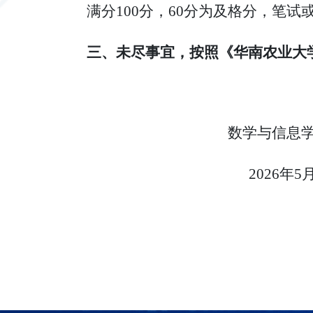
满分
100分，60分为及格分
，
笔试
三、未尽事宜，按照《华南农业大
数学与信息学
202
6
年
5