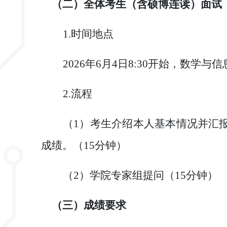
（二）
全体考生（含硕博连读）面试
1.时间地点
202
6
年
6
月
4
日
8
:
3
0
开始，
数学与信
2.流程
（
1）考生介绍本人基本情况
并
汇
成绩。（
1
5
分钟）
（
2
）学院专家组提问（
15分钟）
（三）
成绩要求